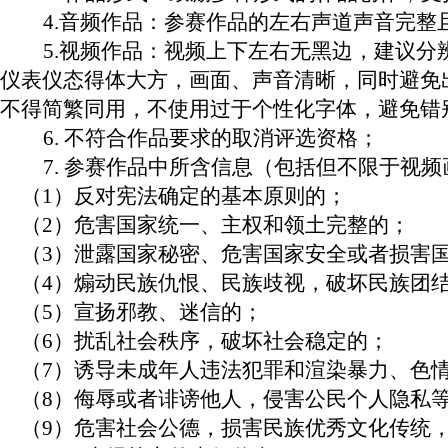
4.音频作品：参赛作品的左右声道声音完
5.视频作品：视频上下左右无黑边，建议分
仪表仪态得体大方，画面、声音清晰，同时避免出
不得简繁同用，不使用过于个性化字体，避免错
6. 不符合作品要求的取消评选资格；
7. 参赛作品中所含信息（包括但不限于视
（
1）反对宪法确定的基本原则的；
（
2）危害国家统一、主权和领土完整的；
（
3）泄露国家秘密、危害国家安全或者损害
（
4）煽动民族仇恨、民族歧视，破坏民族团
（5）宣扬邪教、迷信的；
（
6）扰乱社会秩序，破坏社会稳定的；
（
7）诱导未成年人违法犯罪和渲染暴力、色
（
8）侮辱或者诽谤他人，侵害公民个人隐私
（
9）危害社会公德，损害民族优秀文化传统