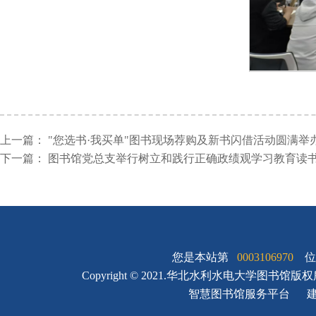
上一篇：
"您选书·我买单"图书现场荐购及新书闪借活动圆满举
下一篇：
图书馆党总支举行树立和践行正确政绩观学习教育读
您是本站第
0003106970
位
Copyright © 2021.华北水利水电大学图书馆版
智慧图书馆服务平台