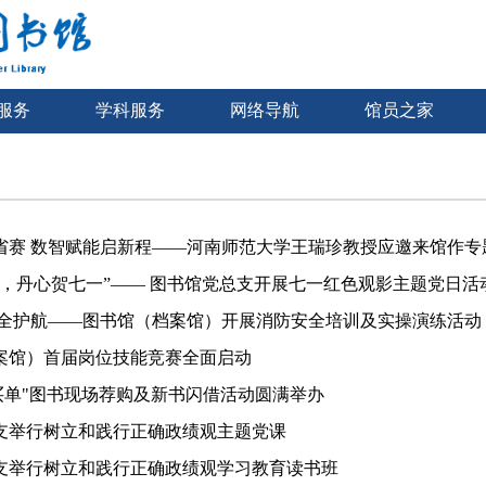
服务
学科服务
网络导航
馆员之家
省赛 数智赋能启新程——河南师范大学王瑞珍教授应邀来馆作专题
渡，丹心贺七一”—— 图书馆党总支开展七一红色观影主题党日活
安全护航——图书馆（档案馆）开展消防安全培训及实操演练活动
案馆）首届岗位技能竞赛全面启动
我买单"图书现场荐购及新书闪借活动圆满举办
支举行树立和践行正确政绩观主题党课
支举行树立和践行正确政绩观学习教育读书班