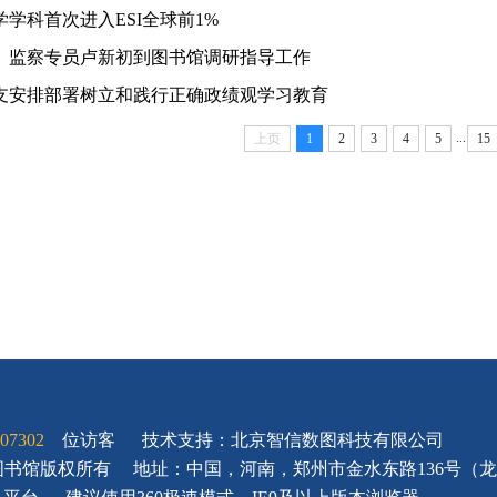
学科首次进入ESI全球前1%
、监察专员卢新初到图书馆调研指导工作
支安排部署树立和践行正确政绩观学习教育
...
上页
1
2
3
4
5
15
07302
位访客
技术支持：北京智信数图科技有限公司
大学图书馆版权所有
地址：中国，河南，郑州市金水东路136号（