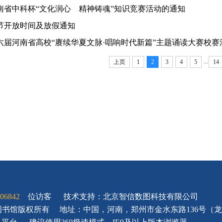
南省中科杯“文化润心 精神铸魂”知识竞赛活动的通知
节开放时间及放假通知
六届河南省高校“赓续华夏文脉·唱响时代新篇”主题诵读大赛校赛
...
上页
1
2
3
4
5
14
06842
位访客
技术支持：北京智信数图科技有限公司
大学图书馆版权所有
地址：中国，河南，郑州市金水东路136号（