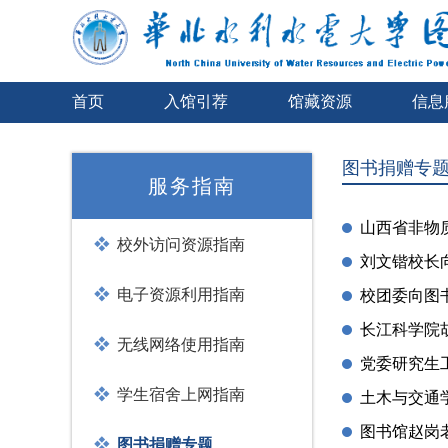
首页
入馆引荐
馆藏资源
信息
图书捐赠专
服务指南
山西省非物
校外访问资源指南
刘文锴校长
电子资源利用指南
校团委向图
长江科学院
无线网络使用指南
党委研究生
学生宿舍上网指南
土木与交通
图书馆赵岗
图书捐赠专题