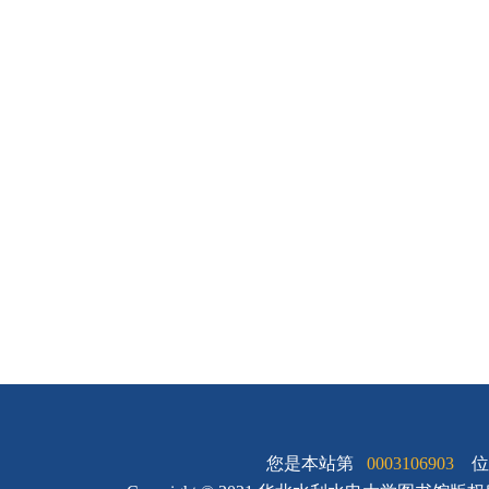
您是本站第
0003106903
位